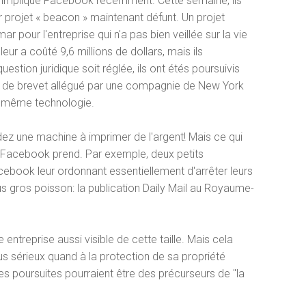
t impliqué Facebook récemment. Cette semaine, ils
 projet « beacon » maintenant défunt. Un projet
r pour l'entreprise qui n'a pas bien veillée sur la vie
leur a coûté 9,6 millions de dollars, mais ils
stion juridique soit réglée, ils ont étés poursuivis
tion de brevet allégué par une compagnie de New York
a même technologie.
dez une machine à imprimer de l'argent! Mais ce qui
ue Facebook prend. Par exemple, deux petits
cebook leur ordonnant essentiellement d'arrêter leurs
s gros poisson: la publication Daily Mail au Royaume-
entreprise aussi visible de cette taille. Mais cela
 sérieux quand à la protection de sa propriété
es poursuites pourraient être des précurseurs de "la