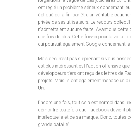
Regardons la vague de cas judiciaires qui on
ont réglé un problème sérieux concernant leur
échoué qui a fini par être un véritable cauchema
privée de ses utilisateurs. Le recours collectif 
n'admettaient aucune faute. Avant que cette que
une fois de plus. Cette fois-ci pour la viola
qui poursuit également Google concernant l
Mais ceci n'est pas surprenant si vous possé
est plus intéressant est l'action offensive q
développeurs tiers ont reçu des lettres de Fa
projets. Mais ils ont également menacé un plu
Uni.
Encore une fois, tout cela est normal dans une 
démontre toutefois que Facebook devient plus
intellectuelle et de sa marque. Donc, toutes c
grande bataille".