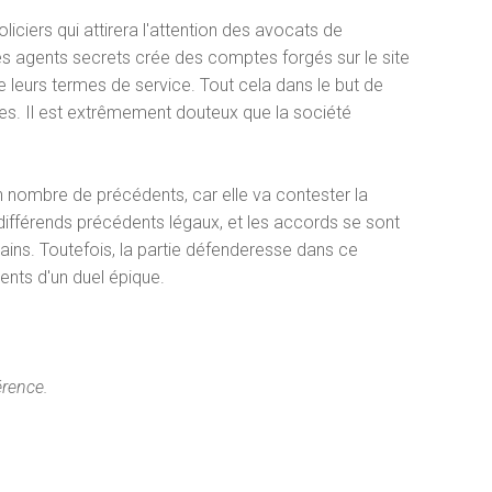
iciers qui attirera l'attention des avocats de
Des agents secrets crée des comptes forgés sur le site
e leurs termes de service. Tout cela dans le but de
uves. Il est extrêmement douteux que la société
 nombre de précédents, car elle va contester la
s différends précédents légaux, et les accords se sont
ins. Toutefois, la partie défenderesse dans ce
ents d'un duel épique.
érence.