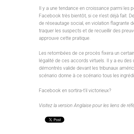
Il y a une tendance en croissance parmi les pol
Facebook très bientôt, si ce n'est déjà fait. 
de réseautage social, en violation flagrante d
traquer les suspects et de recueillir des pre
approuve cette pratique.
Les retombées de ce procès fixera un certain
légalité de ces accords virtuels. Il y a eu de
démontrés valide devant les tribunaux américa
scénario donne à ce scénario tous les ingrédi
Facebook en sortira-t'il victorieux?
Visitez la version Anglaise pour les liens de réf